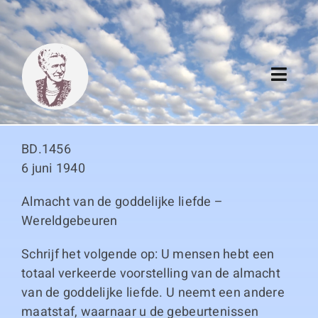
Skip
to
content
Toggl
Navig
Algemeen
BD.1456
Register
6 juni 1940
Almacht van de goddelijke liefde –
Thema boeken
Wereldgebeuren
Duitse boeken
Schrijf het volgende op: U mensen hebt een
totaal verkeerde voorstelling van de almacht
Links
van de goddelijke liefde. U neemt een andere
maatstaf, waarnaar u de gebeurtenissen