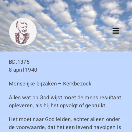
Skip
to
content
Toggl
Navig
Algemeen
BD.1375
Register
8 april 1940
Menselijke bijzaken – Kerkbezoek
Thema boeken
Alles wat op God wijst moet de mens resultaat
Duitse boeken
opleveren, als hij het opvolgt of gebruikt.
Het moet naar God leiden, echter alleen onder
Links
de voorwaarde, dat het een levend navolgen is