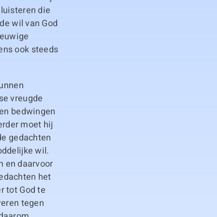
luisteren die
 de wil van God
 eeuwige
ens ook steeds
kunnen
dse vreugde
rten bedwingen
erder moet hij
 de gedachten
ddelijke wil.
en en daarvoor
 gedachten het
r tot God te
veren tegen
 daarom