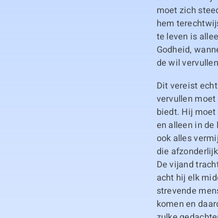
moet zich stee
hem terechtwijs
te leven is all
Godheid, wanne
de wil vervullen
Dit vereist ech
vervullen moet
biedt. Hij moe
en alleen in de
ook alles vermi
die afzonderlij
De vijand trach
acht hij elk mi
strevende mens
komen en daarom
zulke gedachte