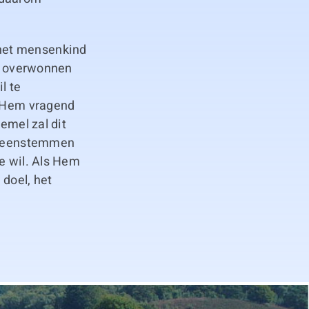
het mensenkind
en overwonnen
l te
, Hem vragend
emel zal dit
vereenstemmen
e wil. Als Hem
 doel, het