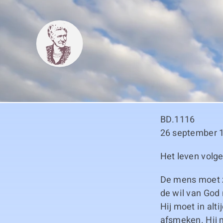
Skip
to
content
BD.1116
26 september 
Het leven volge
De mens moet z
de wil van God 
Hij moet in alt
afsmeken. Hij m