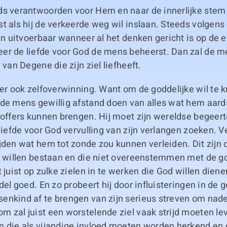
ds verantwoorden voor Hem en naar de innerlijke stem 
t als hij de verkeerde weg wil inslaan. Steeds volgens
een uitvoerbaar wanneer al het denken gericht is op de
er de liefde voor God de mens beheerst. Dan zal de m
 van Degene die zijn ziel liefheeft.
ter ook zelfoverwinning. Want om de goddelijke wil te 
 de mens gewillig afstand doen van alles wat hem aar
t offers kunnen brengen. Hij moet zijn wereldse begee
 liefde voor God vervulling van zijn verlangen zoeken. V
jden wat hem tot zonde zou kunnen verleiden. Dit zijn
k willen bestaan en die niet overeenstemmen met de go
t juist op zulke zielen in te werken die God willen dien
ddel goed. En zo probeert hij door influisteringen in de
enkind af te brengen van zijn serieus streven om nade
 zal juist een worstelende ziel vaak strijd moeten le
n die als vijandige invloed moeten worden herkend en