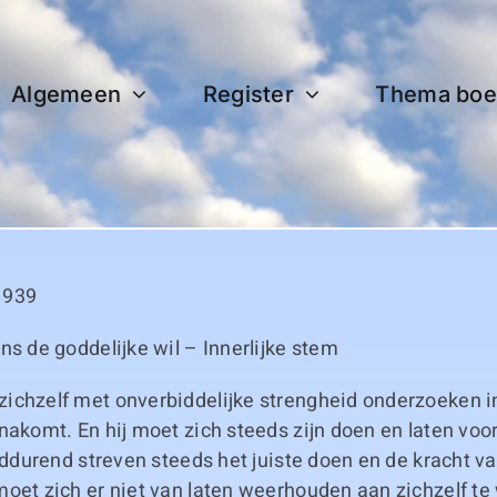
Algemeen
Register
Thema boe
1939
ns de goddelijke wil – Innerlijke stem
ichzelf met onverbiddelijke strengheid onderzoeken in
nakomt. En hij moet zich steeds zijn doen en laten vo
ijddurend streven steeds het juiste doen en de kracht 
oet zich er niet van laten weerhouden aan zichzelf te 