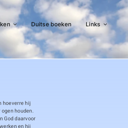
ken
Duitse boeken
Links
 hoeverre hij
or ogen houden.
van God daarvoor
werken en hij