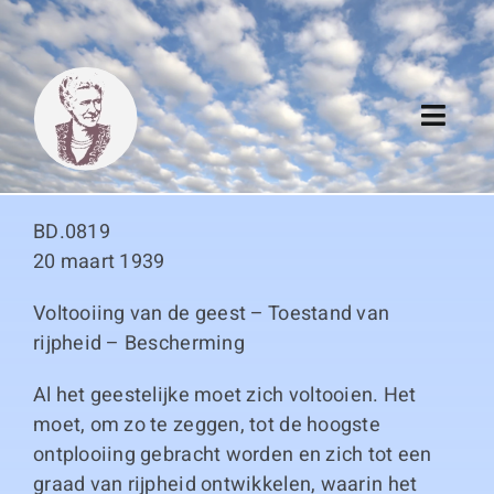
Skip
to
content
Toggl
Navig
Algemeen
BD.0819
Register
20 maart 1939
Voltooiing van de geest – Toestand van
Thema boeken
rijpheid – Bescherming
Duitse boeken
Al het geestelijke moet zich voltooien. Het
moet, om zo te zeggen, tot de hoogste
Links
ontplooiing gebracht worden en zich tot een
graad van rijpheid ontwikkelen, waarin het