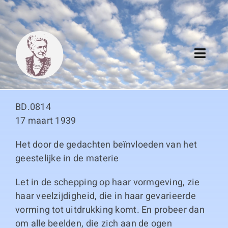
Skip
to
content
Toggl
Navig
Algemeen
BD.0814
Register
17 maart 1939
Het door de gedachten beïnvloeden van het
Thema boeken
geestelijke in de materie
Duitse boeken
Let in de schepping op haar vormgeving, zie
haar veelzijdigheid, die in haar gevarieerde
Links
vorming tot uitdrukking komt. En probeer dan
om alle beelden, die zich aan de ogen