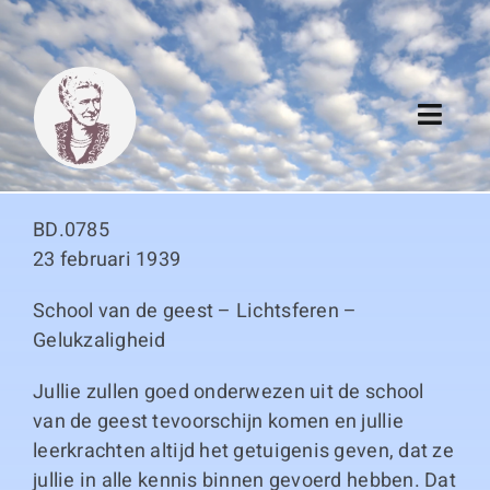
Skip
to
content
Toggl
Navig
Algemeen
BD.0785
Register
23 februari 1939
School van de geest – Lichtsferen –
Thema boeken
Gelukzaligheid
Duitse boeken
Jullie zullen goed onderwezen uit de school
van de geest tevoorschijn komen en jullie
Links
leerkrachten altijd het getuigenis geven, dat ze
jullie in alle kennis binnen gevoerd hebben. Dat