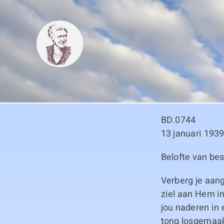
Skip
to
content
BD.0744
13 januari 193
Belofte van bes
Verberg je aang
ziel aan Hem in
jou naderen in
tong losgemaak