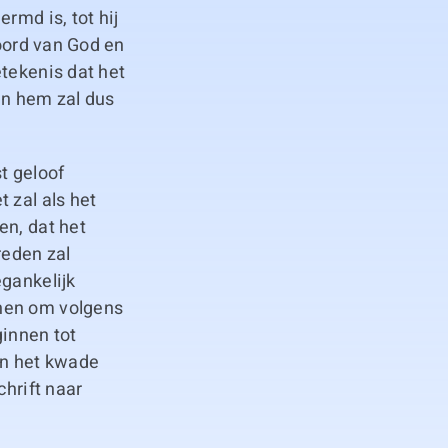
rmd is, tot hij
woord van God en
etekenis dat het
n hem zal dus
t geloof
 zal als het
en, dat het
reden zal
egankelijk
nnen om volgens
ginnen tot
an het kwade
chrift naar