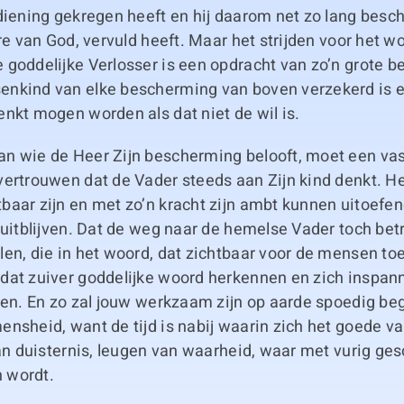
diening gekregen heeft en hij daarom net zo lang besche
ere van God, vervuld heeft. Maar het strijden voor het 
goddelijke Verlosser is een opdracht van zo’n grote b
nkind van elke bescherming van boven verzekerd is e
nkt mogen worden als dat niet de wil is.
n wie de Heer Zijn bescherming belooft, moet een vas
ertrouwen dat de Vader steeds aan Zijn kind denkt. Het
aar zijn en met zo’n kracht zijn ambt kunnen uitoefen
 uitblijven. Dat de weg naar de hemelse Vader toch bet
en, die in het woord, dat zichtbaar voor de mensen to
dat zuiver goddelijke woord herkennen en zich inspa
ven. En zo zal jouw werkzaam zijn op aarde spoedig be
nsheid, want de tijd is nabij waarin zich het goede v
van duisternis, leugen van waarheid, waar met vurig ges
 wordt.