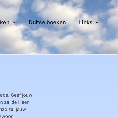
ken
Duitse boeken
Links
enade. Geef jouw
an zal de Heer
nzo zal jouw
gewoon