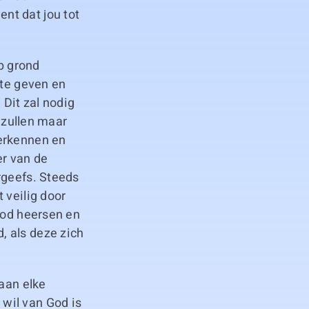
nt dat jou tot
op grond
 te geven en
 Dit zal nodig
h zullen maar
herkennen en
r van de
rgeefs. Steeds
 veilig door
God heersen en
, als deze zich
 aan elke
wil van God is