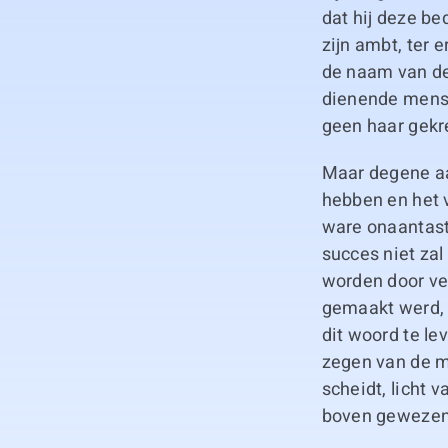
dat hij deze be
zijn ambt, ter 
de naam van de 
dienende mense
geen haar gekre
Maar degene aa
hebben en het v
ware onaantastb
succes niet zal
worden door vel
gemaakt werd, 
dit woord te le
zegen van de me
scheidt, licht 
boven gewezen