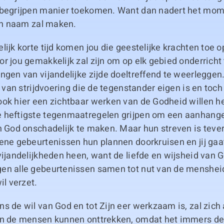
 begrijpen manier toekomen. Want dan nadert het mome
ijn naam zal maken.
lijk korte tijd komen jou die geestelijke krachten toe 
r jou gemakkelijk zal zijn om op elk gebied onderricht
ngen van vijandelijke zijde doeltreffend te weerleggen.
ze van strijdvoering die de tegenstander eigen is en toc
ook hier een zichtbaar werken van de Godheid willen 
 heftigste tegenmaatregelen grijpen om een aanhange
n God onschadelijk te maken. Maar hun streven is teve
ene gebeurtenissen hun plannen doorkruisen en jij gaat
vijandelijkheden heen, want de liefde en wijsheid van 
en alle gebeurtenissen samen tot nut van de mensheid
il verzet.
s de wil van God en tot Zijn eer werkzaam is, zal zich
an de mensen kunnen onttrekken, omdat het immers de 