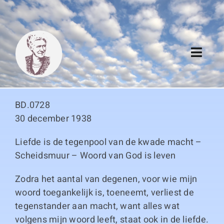
Skip
to
content
Toggl
Navig
Algemeen
BD.0728
Register
30 december 1938
Liefde is de tegenpool van de kwade macht –
Thema boeken
Scheidsmuur – Woord van God is leven
Duitse boeken
Zodra het aantal van degenen, voor wie mijn
woord toegankelijk is, toeneemt, verliest de
Links
tegenstander aan macht, want alles wat
volgens mijn woord leeft, staat ook in de liefde.