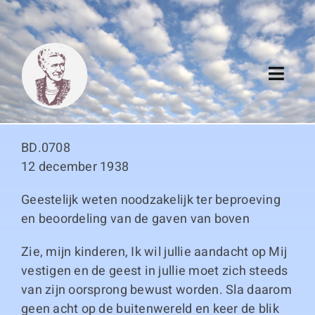
Skip
to
content
Toggl
Navig
Algemeen
BD.0708
Register
12 december 1938
Geestelijk weten noodzakelijk ter beproeving
Thema boeken
en beoordeling van de gaven van boven
Duitse boeken
Zie, mijn kinderen, Ik wil jullie aandacht op Mij
vestigen en de geest in jullie moet zich steeds
Links
van zijn oorsprong bewust worden. Sla daarom
geen acht op de buitenwereld en keer de blik