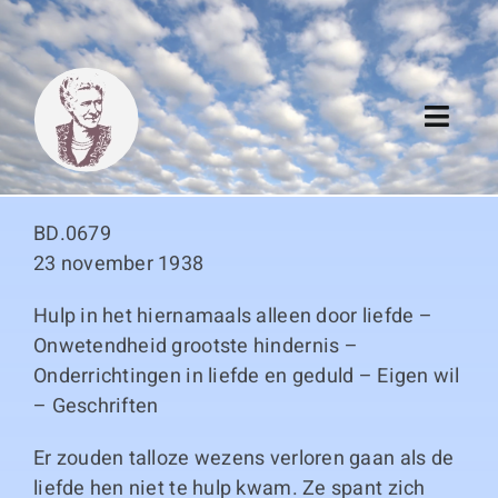
Skip
to
content
Toggl
Navig
Algemeen
BD.0679
Register
23 november 1938
Hulp in het hiernamaals alleen door liefde –
Thema boeken
Onwetendheid grootste hindernis –
Onderrichtingen in liefde en geduld – Eigen wil
Duitse boeken
– Geschriften
Links
Er zouden talloze wezens verloren gaan als de
liefde hen niet te hulp kwam. Ze spant zich