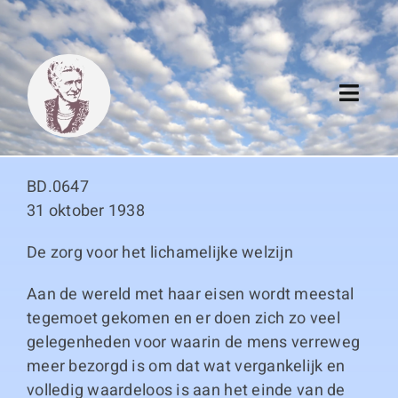
Skip
to
content
Toggl
Navig
Algemeen
BD.0647
Register
31 oktober 1938
De zorg voor het lichamelijke welzijn
Thema boeken
Aan de wereld met haar eisen wordt meestal
Duitse boeken
tegemoet gekomen en er doen zich zo veel
gelegenheden voor waarin de mens verreweg
Links
meer bezorgd is om dat wat vergankelijk en
volledig waardeloos is aan het einde van de