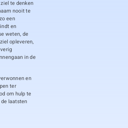
 ziel te denken
chaam nooit te
 zo een
indt en
dse weten, de
ziel opleveren,
jverig
innengaan in de
 overwonnen en
pen ter
od om hulp te
 de laatsten