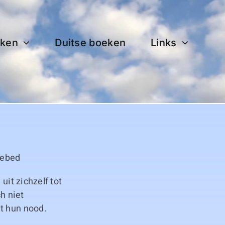
ken
Duitse boeken
Links
Gebed
uit zichzelf tot
h niet
t hun nood.