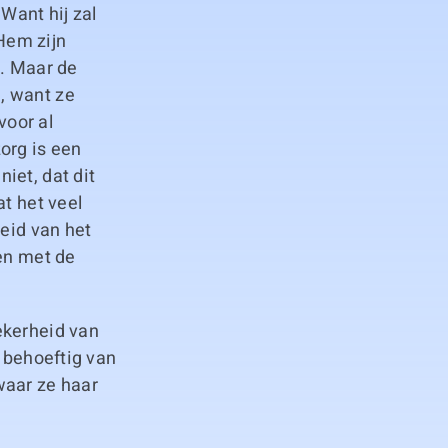
Want hij zal
Hem zijn
t. Maar de
, want ze
 voor al
org is een
iet, dat dit
at het veel
heid van het
ten met de
ekerheid van
s behoeftig van
waar ze haar