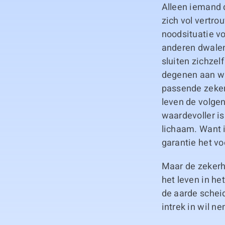
Alleen iemand d
zich vol vertr
noodsituatie vo
anderen dwalen
sluiten zichzelf
degenen aan wie
passende zekerh
leven de volgen
waardevoller is
lichaam. Want i
garantie het vo
Maar de zekerh
het leven in he
de aarde schei
intrek in wil n