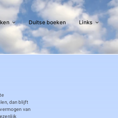
ken
Duitse boeken
Links
te
en, dan blijft
enkvermogen van
ezenlijk