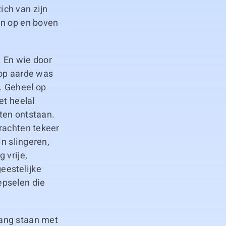
ich van zijn
en op en boven
. En wie door
 op aarde was
. Geheel op
et heelal
ten ontstaan.
rachten tekeer
in slingeren,
 vrije,
estelijke
epselen die
hang staan met