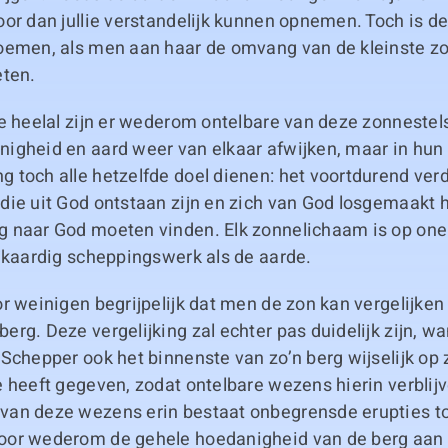
or dan jullie verstandelijk kunnen opnemen. Toch is d
oemen, als men aan haar de omvang van de kleinste zo
eten.
e heelal zijn er wederom ontelbare van deze zonnestels
igheid en aard weer van elkaar afwijken, maar in hun
 toch alle hetzelfde doel dienen: het voortdurend ver
die uit God ontstaan zijn en zich van God losgemaakt
 naar God moeten vinden. Elk zonnelichaam is op one
jkaardig scheppingswerk als de aarde.
r weinigen begrijpelijk dat men de zon kan vergelijke
rg. Deze vergelijking zal echter pas duidelijk zijn, 
Schepper ook het binnenste van zo’n berg wijselijk op
 heeft gegeven, zodat ontelbare wezens hierin verblij
an deze wezens erin bestaat onbegrensde erupties to
or wederom de gehele hoedanigheid van de berg aan