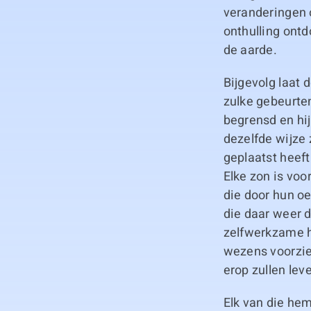
veranderingen 
onthulling ont
de aarde.
Bijgevolg laat 
zulke gebeurte
begrensd en hi
dezelfde wijze 
geplaatst heef
Elke zon is vo
die door hun oe
die daar weer d
zelfwerkzame 
wezens voorzie
erop zullen lev
Elk van die he