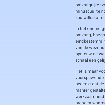
omvangrijker vo
minuscuul te n
zou willen afm
In het oneindig
omvang, hoedan
eindbestemming
van de wezens 
opnieuw de weg
schaal een geli
Het is maar voo
vuurspuwende be
bedenkt dat de 
manier gestalte
werkzaamheid v
brengen waardo