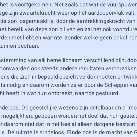
 het is voortgekomen. Net zoals dat wat de vuurspuwe
ge zijn zwaartekracht weer op het aardoppervlak valt, 
 de zon losgemaakt is, door de aantrekkingskracht van
et bereik van deze zon blijven en zal het ook voortdur
den met licht en warmte, zonder welke geen enkel he
 kunnen bestaan.
bestemming van elk hemellichaam verschillend zijn, doo
oorwaarden ook steeds andere resultaten veroorzaken.
zens die zich in bepaald opzicht verder moeten ontwik
laats nodig en daarom worden ze er door de Schepper v
cht heeft in wat hun ontbreekt, naartoe gestuurd.
indeloos. De geestelijke wezens zijn ontelbaar en er mo
 mogelijkheid geboden worden het doel dat hun gesteld 
f daarom niet dat in het heelal alleen datgene bestaat w
is. De ruimte is eindeloos. Eindeloos is de macht van 