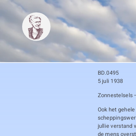
Skip
to
content
BD.0495
5 juli 1938
Zonnestelsels 
Ook het gehele
scheppingswerk. 
jullie verstand
de mens oversti