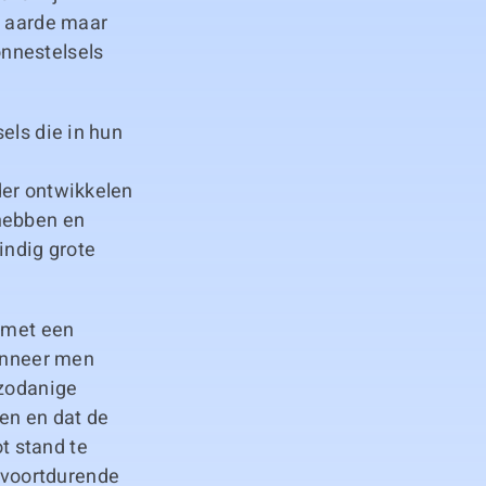
e aarde maar
nnestelsels
els die in hun
der ontwikkelen
 hebben en
indig grote
n met een
wanneer men
 zodanige
ven en dat de
t stand te
 voortdurende