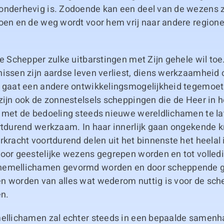
onderhevig is. Zodoende kan een deel van de wezens z
doen en de weg wordt voor hem vrij naar andere region
de Schepper zulke uitbarstingen met Zijn gehele wil toe
nissen zijn aardse leven verliest, diens werkzaamheid
j gaat een andere ontwikkelingsmogelijkheid tegemoet
zijn ook de zonnestelsels scheppingen die de Heer in h
t met de bedoeling steeds nieuwe wereldlichamen te la
ortdurend werkzaam. In haar innerlijk gaan ongekende k
rkracht voortdurend delen uit het binnenste het heelal 
oor geestelijke wezens gegrepen worden en tot volledig
hemellichamen gevormd worden en door scheppende ge
n worden van alles wat wederom nuttig is voor de sch
en.
mellichamen zal echter steeds in een bepaalde samen