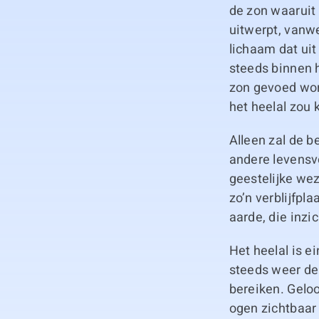
de zon waaruit
uitwerpt, vanwe
lichaam dat uit
steeds binnen h
zon gevoed wor
het heelal zou
Alleen zal de 
andere levensv
geestelijke we
zo’n verblijfp
aarde, die inzi
Het heelal is e
steeds weer de
bereiken. Geloo
ogen zichtbaar 