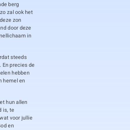
nde berg
zo zal ook het
 deze zon
end door deze
mellichaam in
rdat steeds
 En precies de
kelen hebben
an hemel en
et hun allen
is, te
at voor jullie
God en