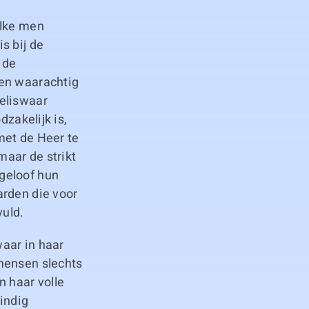
elke men
s bij de
 de
een waarachtig
weliswaar
dzakelijk is,
met de Heer te
aar de strikt
geloof hun
arden die voor
vuld.
aar in haar
mensen slechts
n haar volle
indig