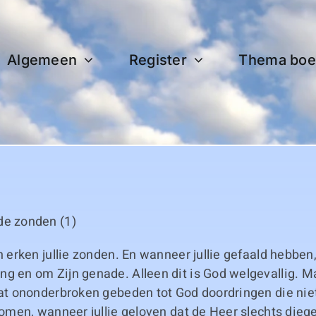
Algemeen
Register
Thema boe
de zonden (1)
en erken jullie zonden. En wanneer jullie gefaald hebben
ng en om Zijn genade. Alleen dit is God welgevallig. 
dat ononderbroken gebeden tot God doordringen die niet
 komen, wanneer jullie geloven dat de Heer slechts dieg