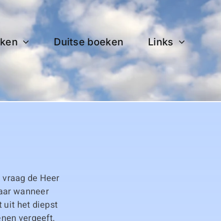
ken
Duitse boeken
Links
, vraag de Heer
Maar wanneer
 uit het diepst
enen vergeeft,