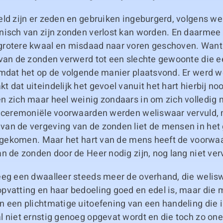
eld zijn er zeden en gebruiken ingeburgerd, volgens w
isch van zijn zonden verlost kan worden. En daarmee i
rotere kwaal en misdaad naar voren geschoven. Want
 van de zonden verwerd tot een slechte gewoonte die 
omdat het op de volgende manier plaatsvond. Er werd 
 dat uiteindelijk het gevoel vanuit het hart hierbij noo
n zich maar heel weinig zondaars in om zich volledig 
e ceremoniële voorwaarden werden weliswaar vervuld, m
an de vergeving van de zonden liet de mensen in het 
 nagekomen. Maar het hart van de mens heeft de voorwa
n de zonden door de Heer nodig zijn, nog lang niet ver
eeg een dwaalleer steeds meer de overhand, die welisw
pvatting en haar bedoeling goed en edel is, maar die 
 een plichtmatige uitoefening van een handeling die i
l niet ernstig genoeg opgevat wordt en die toch zo one