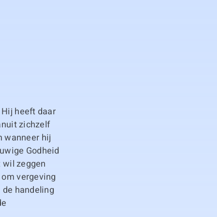
Hij heeft daar
nuit zichzelf
 wanneer hij
eeuwige Godheid
t wil zeggen
l om vergeving
n de handeling
de