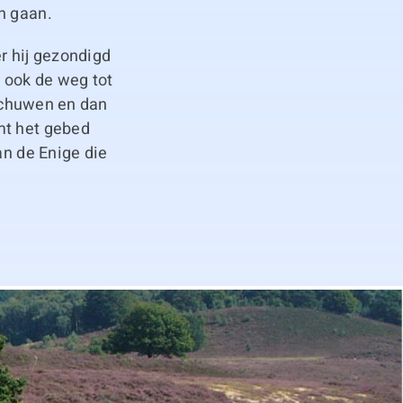
n gaan.
r hij gezondigd
u ook de weg tot
fschuwen en dan
mt het gebed
an de Enige die