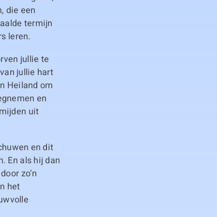
n, die een
aalde termijn
s leren.
ven jullie te
an jullie hart
en Heiland om
 wegnemen en
mijden uit
schuwen en dit
 En als hij dan
 door zo’n
n het
uwvolle