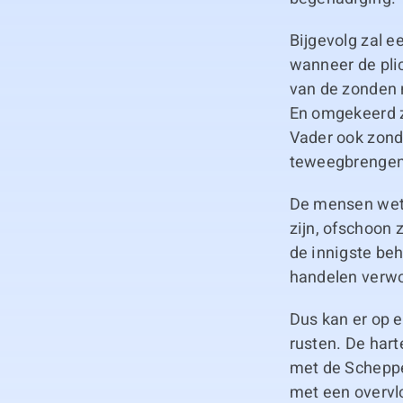
Bijgevolg zal e
wanneer de pli
van de zonden 
En omgekeerd z
Vader ook zond
teweegbrengen
De mensen wete
zijn, ofschoon 
de innigste beh
handelen verw
Dus kan er op e
rusten. De har
met de Scheppe
met een overvl