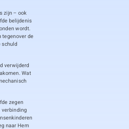
s zijn – ook
fde belijdenis
onden wordt.
n tegenover de
 schuld
d verwijderd
, nakomen. Wat
g mechanisch
lfde zegen
 verbinding
ensenkinderen
weg naar Hem