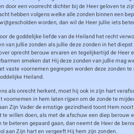
ven door een voorrecht dichter bij de Heer geloven te zij
cht hebben volgens welke alle zonden binnen een bep
ijtgescholden worden, dan wil de Heer jullie iets beter
oor de goddelijke liefde van de Heiland het recht verwor
 van jullie zonden als jullie deze zonden in het diepst v
over oprecht berouw ervaren en tegelijkertijd de Heer 
 erbarmen smeken dat Hij deze zonden van jullie mag
r het vaste voornemen gegrepen worden deze zonden te 
goddelijke Heiland.
ns als onrecht herkent, moet hij ook in zijn hart veraf
t voornemen in hem laten rijpen om de zonde te mijden.
aan Zijn Vader de ernstige gezindheid toont Hem nooit
t te willen doen, als met de afschuw een diep berouw e
 te beteren gepaard gaan, dan neemt de Heer de bero
ol aan Zijn hart en vergeeft Hij hem zijn zonden.