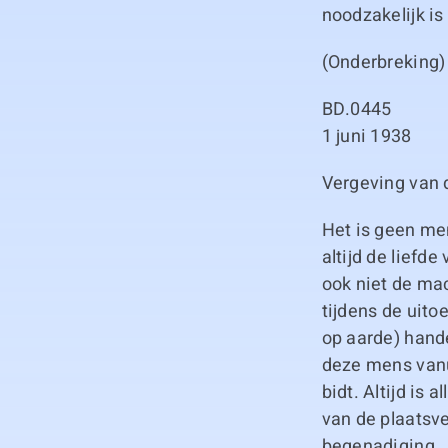
noodzakelijk is
(Onderbreking)
BD.0445
1 juni 1938
Vergeving van 
Het is geen men
altijd de liefd
ook niet de ma
tijdens de uit
op aarde) hande
deze mens vanui
bidt. Altijd is
van de plaatsv
begenadiging.