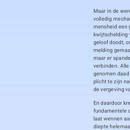
Maar in de wer
volledig mechan
mensheid een g
kwijtschelding
geloof doodt, 
melding gemaakt
maar er spande
verbinden. All
genomen daad v
plicht te zijn
de vergeving va
En daardoor kr
fundamentele o
laat wennen aan
diepte helemaa