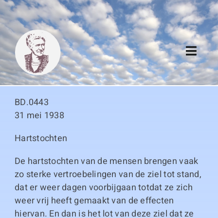
Skip
to
content
Toggl
Navig
Algemeen
BD.0443
Register
31 mei 1938
Hartstochten
Thema boeken
De hartstochten van de mensen brengen vaak
Duitse boeken
zo sterke vertroebelingen van de ziel tot stand,
dat er weer dagen voorbijgaan totdat ze zich
Links
weer vrij heeft gemaakt van de effecten
hiervan. En dan is het lot van deze ziel dat ze