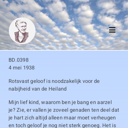
Skip
to
content
Toggl
Navig
Algemeen
BD.0398
Register
4 mei 1938
Rotsvast geloof is noodzakelijk voor de
Thema boeken
nabijheid van de Heiland
Duitse boeken
Mijn lief kind, waarom ben je bang en aarzel
je? Zie, er vallen je zoveel genaden ten deel dat
Links
je hart zich altijd alleen maar moet verheugen
en toch geloof je nog niet sterk genoeg. Het is