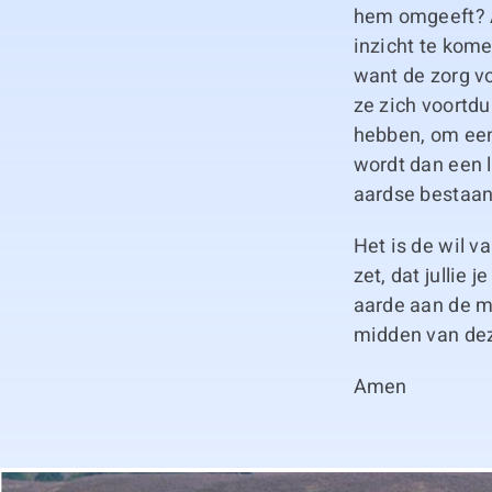
hem omgeeft? A
inzicht te kome
want de zorg v
ze zich voortd
hebben, om een
wordt dan een l
aardse bestaan
Het is de wil v
zet, dat jullie
aarde aan de m
midden van de
Amen