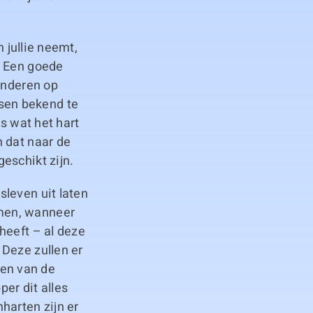
n jullie neemt,
. Een goede
inderen op
sen bekend te
es wat het hart
 dat naar de
eschikt zijn.
leven uit laten
men, wanneer
heeft – al deze
 Deze zullen er
en van de
er dit alles
harten zijn er