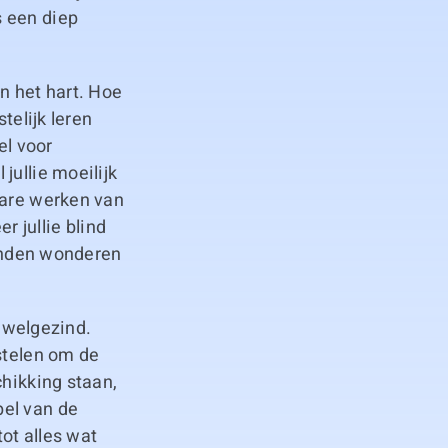
s een diep
n het hart. Hoe
telijk leren
el voor
jullie moeilijk
bare werken van
 jullie blind
zenden wonderen
e welgezind.
stelen om de
chikking staan,
pel van de
ot alles wat