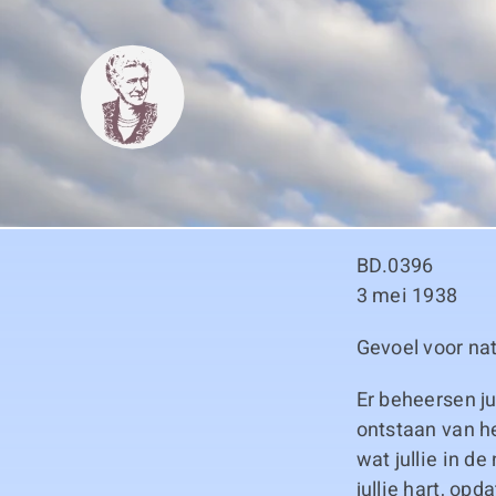
Skip
to
content
BD.0396
3 mei 1938
Gevoel voor na
Er beheersen ju
ontstaan van he
wat jullie in d
jullie hart, op