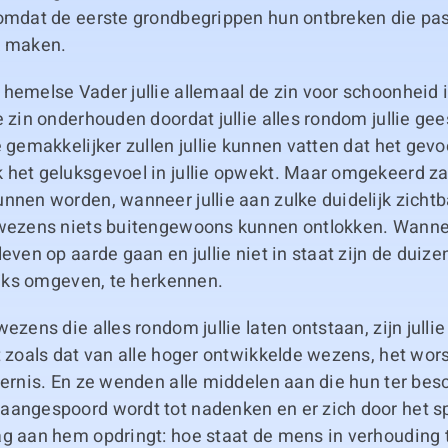
 omdat de eerste grondbegrippen hun ontbreken die pa
k maken.
hemelse Vader jullie allemaal de zin voor schoonheid i
e zin onderhouden doordat jullie alles rondom jullie gees
e gemakkelijker zullen jullie kunnen vatten dat het gevo
het geluksgevoel in jullie opwekt. Maar omgekeerd zal 
nnen worden, wanneer jullie aan zulke duidelijk zicht
 wezens niets buitengewoons kunnen ontlokken. Wanneer
leven op aarde gaan en jullie niet in staat zijn de dui
lijks omgeven, te herkennen.
wezens die alles rondom jullie laten ontstaan, zijn julli
t zoals dat van alle hoger ontwikkelde wezens, het wor
ternis. En ze wenden alle middelen aan die hun ter bes
aangespoord wordt tot nadenken en er zich door het s
g aan hem opdringt: hoe staat de mens in verhouding t