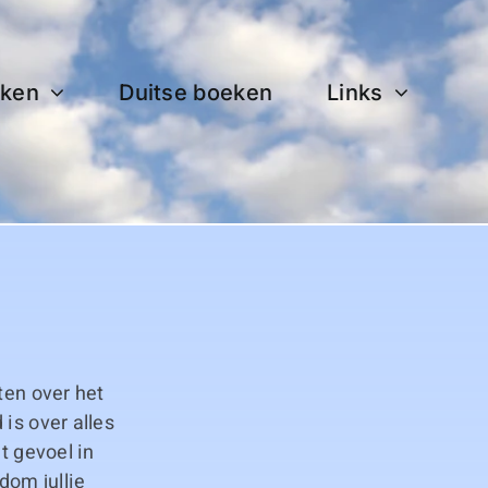
ken
Duitse boeken
Links
ten over het
is over alles
t gevoel in
dom jullie