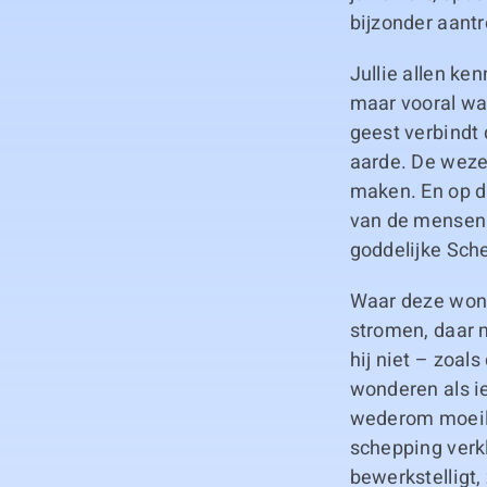
bijzonder aantre
Jullie allen ken
maar vooral wa
geest verbindt 
aarde. De wez
maken. En op di
van de mensen 
goddelijke Sche
Waar deze wond
stromen, daar 
hij niet – zoal
wonderen als i
wederom moeil
schepping verkl
bewerkstelligt,