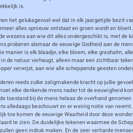
kkelijk is.
nen het geluksgevoel wel dat in elk jaargetijde bezit va
nneer alles opnieuw ontstaat en groen wordt en bloeit
de wezens aan wie dit alles ondergeschikt is, met de k
ens proberen alsmaar de eeuwige Godheid aan de men
e manier is elk blaadje, elke bloem, elke grashalm, all
in de natuur verheugt, alleen maar een zichtbaar teken
pper verwijst, aan wie alle scheppende geesten onderg
eren reeds zulke zaligmakende kracht op jullie gevoels
moet elke denkende mens nader tot de eeuwigheid ko
s de toestand bij de mens helaas de overhand genomen 
ets alledaags beschouwt en er weinig notie van neemt.
ijk toe komen de eeuwige Waarheid door deze wonder
aard te zien. De duidelijke tekenen waarmee de Schepp
 zullen geen indruk maken. En de zeer verharde mensen