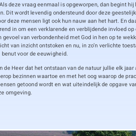
ls deze vraag eenmaal is opgeworpen, dan begint hij
n. Dit wordt levendig ondersteund door deze geestelij
oor deze mensen ligt ook hun nauw aan het hart. En d
urend in om een verklarende en verblijdende invloed o
 gevoel van verbondenheid met God in hen op te wekk
icht van inzicht ontstoken en nu, in zo’n verlichte toes
 benut voor de eeuwigheid.
an de Heer dat het ontstaan van de natuur jullie elk jaa
 je erop bezinnen waartoe en met het oog waarop de pra
ensen getoond wordt en wat uiteindelijk de opgave va
ze omgeving.