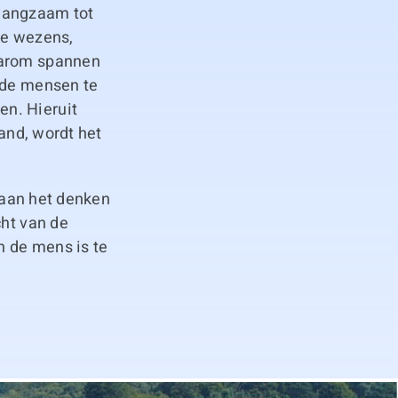
 langzaam tot
ke wezens,
aarom spannen
p de mensen te
en. Hieruit
tand, wordt het
r aan het denken
cht van de
n de mens is te