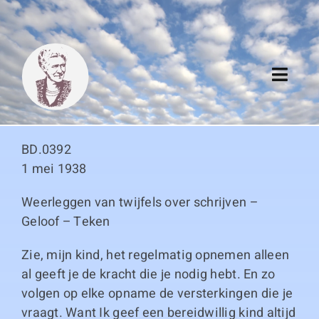
Skip
to
content
Toggl
Navig
Algemeen
BD.0392
Register
1 mei 1938
Weerleggen van twijfels over schrijven –
Thema boeken
Geloof – Teken
Duitse boeken
Zie, mijn kind, het regelmatig opnemen alleen
al geeft je de kracht die je nodig hebt. En zo
Links
volgen op elke opname de versterkingen die je
vraagt. Want Ik geef een bereidwillig kind altijd