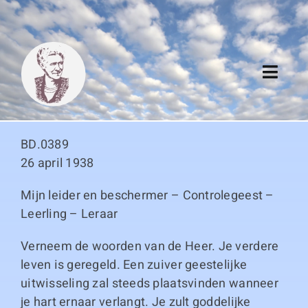
Skip
to
content
Toggl
Navig
Algemeen
BD.0389
Register
26 april 1938
Mijn leider en beschermer – Controlegeest –
Thema boeken
Leerling – Leraar
Duitse boeken
Verneem de woorden van de Heer. Je verdere
leven is geregeld. Een zuiver geestelijke
Links
uitwisseling zal steeds plaatsvinden wanneer
je hart ernaar verlangt. Je zult goddelijke