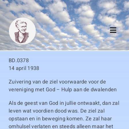
Skip
to
content
Toggl
Navig
Algemeen
BD.0378
Register
14 april 1938
Zuivering van de ziel voorwaarde voor de
Thema boeken
vereniging met God – Hulp aan de dwalenden
Duitse boeken
Als de geest van God in jullie ontwaakt, dan zal
leven wat voordien dood was. De ziel zal
Links
opstaan en in beweging komen. Ze zal haar
omhulsel verlaten en steeds alleen maar het