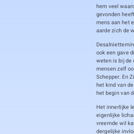
hem veel waarde
gevonden heeft
mens aan het ein
aarde zich de 
Desalniettemin 
ook een gave d
weten is bij de
mensen zelf ook
Schepper. En Z
het kind van de
het begin van 
Het innerlijke 
eigenlijke lic
vreemde wil ka
dergelijke invl