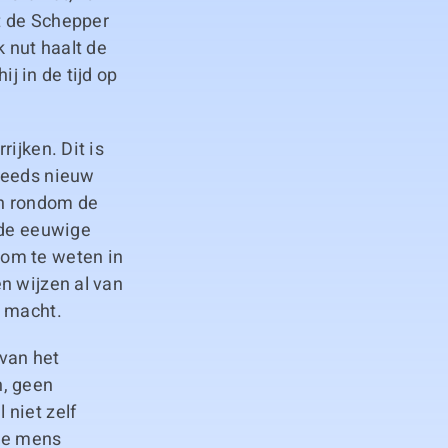
ot de Schepper
 nut haalt de
ij in de tijd op
ijken. Dit is
steeds nieuw
en rondom de
 de eeuwige
 om te weten in
n wijzen al van
e macht.
 van het
n, geen
 niet zelf
 de mens