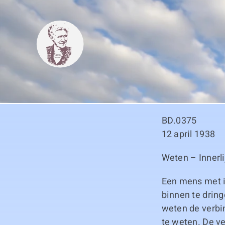
Skip
to
content
BD.0375
12 april 1938
Weten – Innerli
Een mens met i
binnen te dring
weten de verbin
te weten. De v