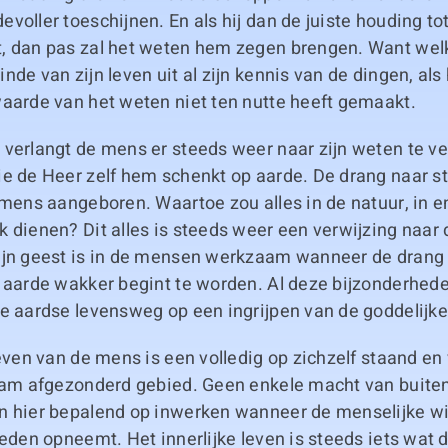
voller toeschijnen. En als hij dan de juiste houding t
, dan pas zal het weten hem zegen brengen. Want welk
de van zijn leven uit al zijn kennis van de dingen, als h
waarde van het weten niet ten nutte heeft gemaakt.
verlangt de mens er steeds weer naar zijn weten te verr
ie de Heer zelf hem schenkt op aarde. De drang naar 
 mens aangeboren. Waartoe zou alles in de natuur, in 
 dienen? Dit alles is steeds weer een verwijzing naar
ijn geest is in de mensen werkzaam wanneer de drang
 aarde wakker begint te worden. Al deze bijzonderhede
de aardse levensweg op een ingrijpen van de goddelijk
leven van de mens is een volledig op zichzelf staand en
haam afgezonderd gebied. Geen enkele macht van buite
n hier bepalend op inwerken wanneer de menselijke wil
oeden opneemt. Het innerlijke leven is steeds iets wat