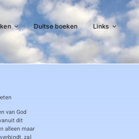
ken
Duitse boeken
Links
weten
den van God
vanuit dit
jn alleen maar
erbindt, zal