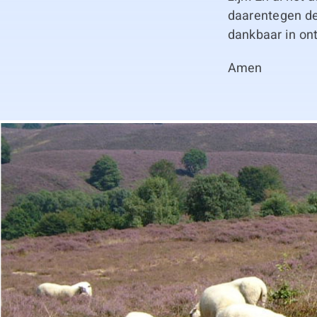
daarentegen deg
dankbaar in on
Amen