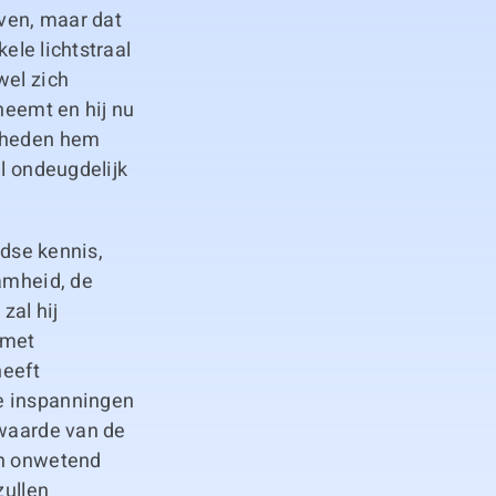
even, maar dat
kele lichtstraal
wel zich
neemt en hij nu
jsheden hem
el ondeugdelijk
rdse kennis,
aamheid, de
zal hij
 met
heeft
e inspanningen
 waarde van de
en onwetend
zullen