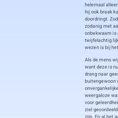
helemaal alleen
hij ook braak ka
doordringt. Zod
zodanig met aar
onbekwaam is g
twijfelachtig l
wezen is bij he
Als de mens wij
want deze is nu
drang naar gees
buitengewoon w
onvergankelijke
weergaloze waa
voor geleerdhei
ziel geoordeel
zijn. En al het