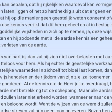
 kan bepalen, dat hij rijkelijk en waardevol kan vormg
n laten liggen of het zo hardnekkig sluit dat er geen en
at hij op die manier geen geestelijk weten opneemt of
dse kennis verrijkt dat dit hem geheel en al in beslag 
oddelijke wijsheden in zich op te nemen, ja, deze wi
ijken en hij zodoende met al de aardse kennis een gehe
t verlaten van de aarde.
s van hart is, dan zal hij zich niet overbelasten met aa
tteloos voor hem. Als hij echter de geestelijke werkz
telijke waarheden in zichzelf tot bloei laat komen, dan 
ijs handelen en de rijkdom van zijn ziel zal toenemen
 goederen. Al de kennis die de Heer jullie overdraagt, 
rde met betrekking tot de schepping. Maar alle aards
d zullen later niet erkend worden, wanneer er naar de
d en beloond wordt. Want de wijzen van de wereld zull
 aardse streven zal hun geen loon opleveren. Boven hen 