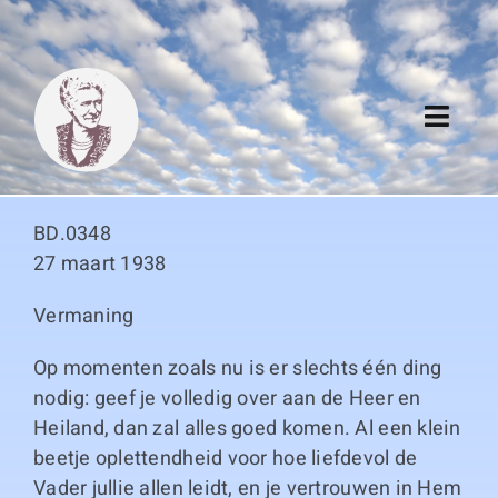
Skip
to
content
Toggl
Navig
Algemeen
BD.0348
Register
27 maart 1938
Vermaning
Thema boeken
Op momenten zoals nu is er slechts één ding
Duitse boeken
nodig: geef je volledig over aan de Heer en
Heiland, dan zal alles goed komen. Al een klein
Links
beetje oplettendheid voor hoe liefdevol de
Vader jullie allen leidt, en je vertrouwen in Hem