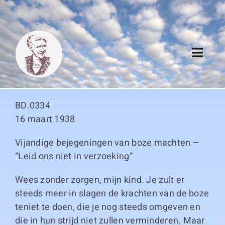
Skip
to
content
Toggl
Navig
Algemeen
BD.0334
Register
16 maart 1938
Vijandige bejegeningen van boze machten –
Thema boeken
“Leid ons niet in verzoeking”
Duitse boeken
Wees zonder zorgen, mijn kind. Je zult er
steeds meer in slagen de krachten van de boze
Links
teniet te doen, die je nog steeds omgeven en
die in hun strijd niet zullen verminderen. Maar