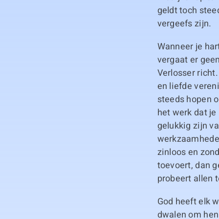
geldt toch stee
vergeefs zijn.
Wanneer je hart
vergaat er geen
Verlosser richt
en liefde vere
steeds hopen op
het werk dat je
gelukkig zijn v
werkzaamheden,
zinloos en zon
toevoert, dan 
probeert allen 
God heeft elk w
dwalen om hen v