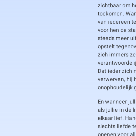
zichtbaar om he
toekomen. Want
van iedereen t
voor hen de st
steeds meer uit
opstelt tegenov
zich immers ze
verantwoordelij
Dat ieder zich 
verwerven, hij 
onophoudelijk 
En wanneer jul
als jullie in de
elkaar lief. Ha
slechts liefde 
openen voor al