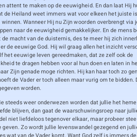
n attent te maken op de eeuwigheid. En dan laat Hij hu
 de Heiland weet immers wat voor elkeen het juiste i
e winnen. Wanneer Hij nu Zijn woorden overbrengt via 
appen naar de eeuwigheid gemakkelijker. En de mens be
 de macht van de duisternis, des te meer hij zich inne
er de eeuwige God. Hij wil graag allen het inzicht vers
lf het eeuwige leven gereedmaken, dat ze zelf ook de
kheid te dragen hebben voor al hun doen en laten in he
naar Zijn genade moge richten. Hij kan haar toch zo ge
hoeft de Vader er toch alleen maar vurig om te bidden.
gegeven worden.
lie steeds weer onderwezen worden dat jullie het heme
 liefde blijven, dan gaat de waarschuwingsroep naar julli
ndel niet liefdeloos tegenover elkaar, maar probeer ste
te geven. Zo wordt jullie levenswandel gezegend en jullie
les wat van de Vader komt. Want God zelf is immers de