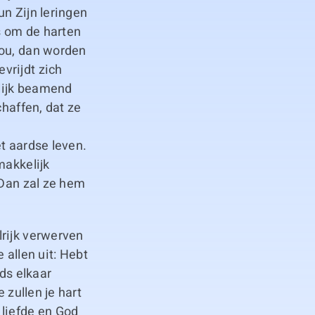
n Zijn leringen
s om de harten
jou, dan worden
vrijdt zich
rlijk beamend
chaffen, dat ze
t aardse leven.
makkelijk
 Dan zal ze hem
lrijk verwerven
e allen uit: Hebt
eds elkaar
 zullen je hart
 liefde en God