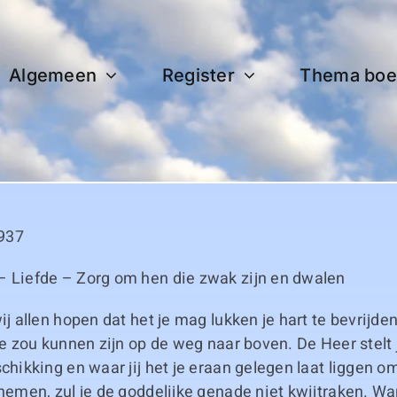
Algemeen
Register
Thema boe
937
– Liefde – Zorg om hen die zwak zijn en dwalen
ij allen hopen dat het je mag lukken je hart te bevrijde
 je zou kunnen zijn op de weg naar boven. De Heer stelt 
schikking en waar jij het je eraan gelegen laat liggen 
 nemen, zul je de goddelijke genade niet kwijtraken. Wa