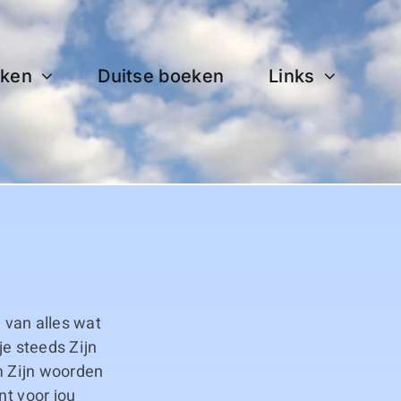
ken
Duitse boeken
Links
n van alles wat
je steeds Zijn
om Zijn woorden
nt voor jou