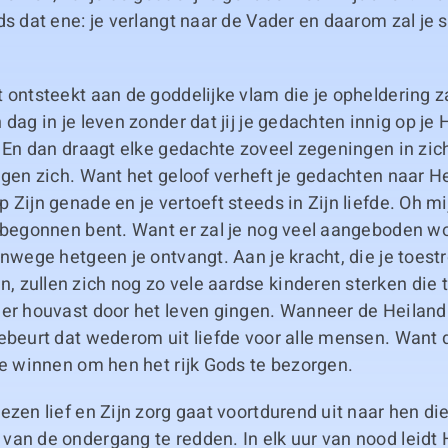
ds dat ene: je verlangt naar de Vader en daarom zal je 
 ontsteekt aan de goddelijke vlam die je opheldering z
 dag in je leven zonder dat jij je gedachten innig op je 
. En dan draagt elke gedachte zoveel zegeningen in zic
nigen zich. Want het geloof verheft je gedachten naar 
 Zijn genade en je vertoeft steeds in Zijn liefde. Oh mij
 begonnen bent. Want er zal je nog veel aangeboden wo
anwege hetgeen je ontvangt. Aan je kracht, die je toest
 zullen zich nog zo vele aardse kinderen sterken die 
der houvast door het leven gingen. Wanneer de Heiland
gebeurt dat wederom uit liefde voor alle mensen. Want 
te winnen om hen het rijk Gods te bezorgen.
ezen lief en Zijn zorg gaat voortdurend uit naar hen di
an de ondergang te redden. In elk uur van nood leidt 