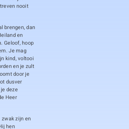
streven nooit
al brengen, dan
Heiland en
h. Geloof, hoop
Hem. Je mag
n kind, voltooi
rden en je zult
roomt door je
tot dusver
 je deze
de Heer
e zwak zijn en
Hij hen