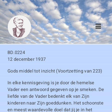
Skip
to
content
Toggl
Navig
Algemeen
BD.0224
Register
12 december 1937
Gods middel tot inzicht (Voortzetting van 223)
Thema boeken
In elke kennisgeving is je door de hemelse
Duitse boeken
Vader een antwoord gegeven op je smeken. De
liefde van de Vader bedenkt elk van Zijn
Links
kinderen naar Zijn goeddunken. Het schoonste
en meest waardevolle doel dat jij je in het