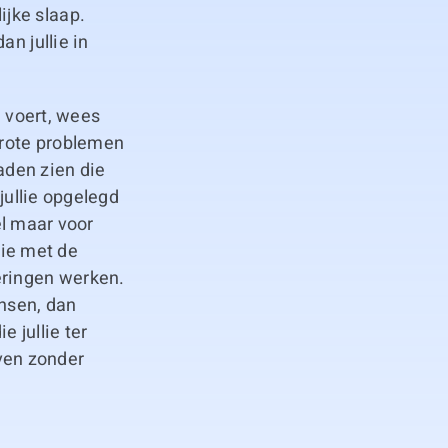
jke slaap.
n jullie in
d voert, wees
grote problemen
daden zien die
jullie opgelegd
iel maar voor
lie met de
eringen werken.
ensen, dan
e jullie ter
even zonder