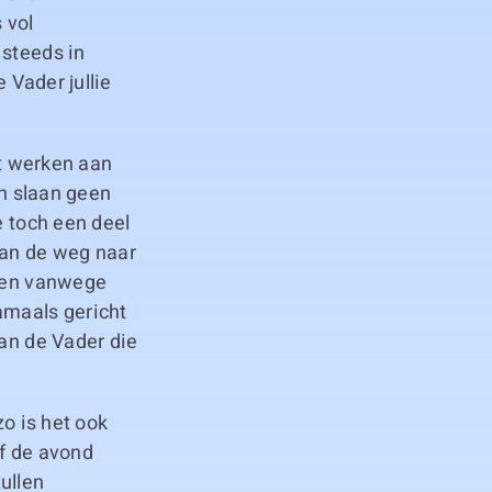
 vol
 steeds in
 Vader jullie
st werken aan
en slaan geen
e toch een deel
aan de weg naar
jden vanwege
amaals gericht
van de Vader die
zo is het ook
of de avond
zullen