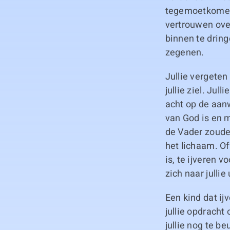
tegemoetkomen 
vertrouwen over
binnen te dringe
zegenen.
Jullie vergeten
jullie ziel. Ju
acht op de aanw
van God is en m
de Vader zouden
het lichaam. Of
is, te ijveren 
zich naar jullie
Een kind dat ij
jullie opdracht
jullie nog te be