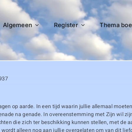
Algemeen
Register
Thema boe
937
agen op aarde. In een tijd waarin jullie allemaal moeten
genade na genade. In overeenstemming met Zijn wil zijn
chten die zich ter beschikking kunnen stellen, met de a
wordt alleen nog aan jullie overgelaten om van dit lief