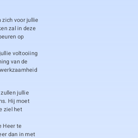
zich voor jullie
ken zal in deze
ebeuren op
llie voltooiing
ning van de
we werkzaamheid
ullen jullie
ns. Hij moet
 ziel het
 Heer te
eer dan in met