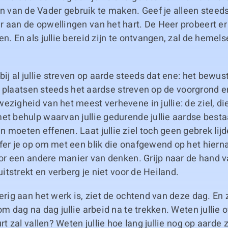
van de Vader gebruik te maken. Geef je alleen steeds
 aan de opwellingen van het hart. De Heer probeert er
n. En als jullie bereid zijn te ontvangen, zal de hemelse
 bij al jullie streven op aarde steeds dat ene: het bewu
llie plaatsen steeds het aardse streven op de voorgrond 
ezigheid van het meest verhevene in jullie: de ziel, di
et behulp waarvan jullie gedurende jullie aardse best
 moeten effenen. Laat jullie ziel toch geen gebrek li
fer je op om met een blik die onafgewend op het hiern
voor een andere manier van denken. Grijp naar de hand 
 uitstrekt en verberg je niet voor de Heiland.
verig aan het werk is, ziet de ochtend van deze dag. En 
 om dag na dag jullie arbeid na te trekken. Weten jullie 
urt zal vallen? Weten jullie hoe lang jullie nog op aarde 