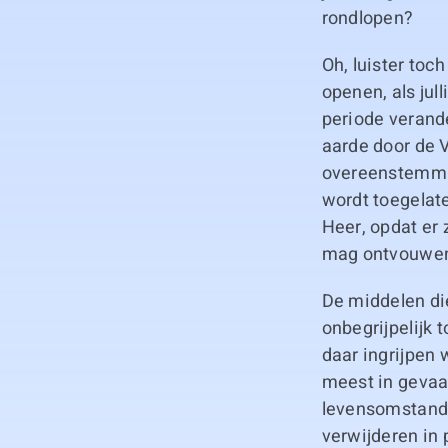
rondlopen?
Oh, luister toc
openen, als jul
periode verand
aarde door de V
overeenstemming
wordt toegelat
Heer, opdat er 
mag ontvouwen, 
De middelen di
onbegrijpelijk 
daar ingrijpen 
meest in gevaar
levensomstandi
verwijderen in 