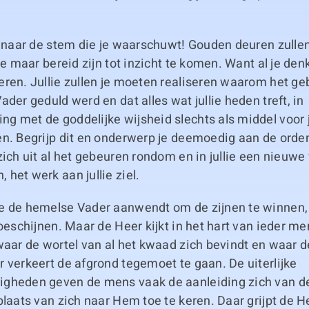
h naar de stem die je waarschuwt! Gouden deuren zullen 
lie maar bereid zijn tot inzicht te komen. Want al je den
eren. Jullie zullen je moeten realiseren waarom het g
ader geduld werd en dat alles wat jullie heden treft, in
 met de goddelijke wijsheid slechts als middel voor ju
en. Begrijp dit en onderwerp je deemoedig aan de orde
zich uit al het gebeuren rondom en in jullie een nieu
het werk aan jullie ziel.
e de hemelse Vader aanwendt om de zijnen te winnen, z
toeschijnen. Maar de Heer kijkt in het hart van ieder me
waar de wortel van al het kwaad zich bevindt en waar de
 verkeert de afgrond tegemoet te gaan. De uiterlijke
gheden geven de mens vaak de aanleiding zich van de
plaats van zich naar Hem toe te keren. Daar grijpt de H