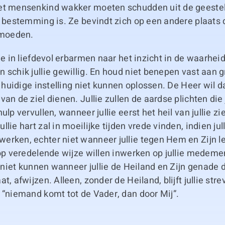
et mensenkind wakker moeten schudden uit de geesteli
e bestemming is. Ze bevindt zich op een andere plaats da
rmoeden.
lie in liefdevol erbarmen naar het inzicht in de waarhei
 schik jullie gewillig. En houd niet benepen vast aan 
je huidige instelling niet kunnen oplossen. De Heer wil 
van de ziel dienen. Jullie zullen de aardse plichten die 
ulp vervullen, wanneer jullie eerst het heil van jullie z
lie hart zal in moeilijke tijden vrede vinden, indien jul
erken, echter niet wanneer jullie tegen Hem en Zijn l
 op veredelende wijze willen inwerken op jullie medem
t niet kunnen wanneer jullie de Heiland en Zijn genade di
t, afwijzen. Alleen, zonder de Heiland, blijft jullie str
 “niemand komt tot de Vader, dan door Mij”.