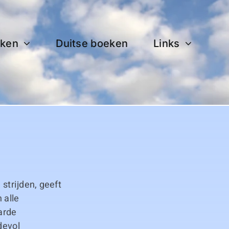
ken
Duitse boeken
Links
 strijden, geeft
 alle
arde
devol