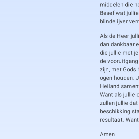
middelen die h
Besef wat julli
blinde ijver ve
Als de Heer jul
dan dankbaar en
die jullie met 
de vooruitgang 
zijn, met Gods h
ogen houden. Jul
Heiland samenw
Want als jullie
zullen jullie da
beschikking staa
resultaat. Want
Amen